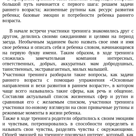
большой путь начинается с первого шага: решаем задачи
раннего возраста; жизненные рутины как ресурс развития
ребенка; базовые эмоции и потребности ребенка раннего
возраста.
В начале встречи участники тренинга знакомились друг с
другом, делились своими ожиданиями и целями на период
заезда. Необычным заданием было назвать свое имя и имя
свое ребенка и описать себя и ребенка словом, начинающимся
на первую букву имени. Таким образом, в ходе тренинга
сложилась замечательная компания интересных,
ответственных, добрых, аккуратных мам добродушных,
таинственных, экстравагантных, милых малышей.
Участники тренинга разбирали такие вопросы, как задачи
раннего возраста с помощью упражнения «Основные
направления и вехи развития в раннем возрасте», в котором
чаще всего назывались такие сферы, как речь и общение.
Составляя актуальный список жизненных сфер и рутин и
сравнивая его с желаемым списком, участники тренинга
участники по-новому взглянули на свои привычные рутины и
режимные моменты в жизни ребенка.
Также в ходе тренинга родители обратились к своим эмоциям
и чувствам, потренировались в способности определять и
называть свои чувства, разделять чувства с окружающими.
Общей эмоцией на тренинге прозвучал интерес, который, как