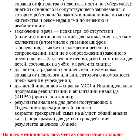
справка от фтизиатра о неконтактности по туберкулёзу);
диагноз основного и сопутствующего заболевания, с
которым ребенок наблюдается в поликлинике по месту
жительства и рекомендациями по лечению и
реабилитации;
заключение врача — психиатра об отсутствии
(наличии) противопоказаний для нахождения в детском
коллективе (в том числе с указание шифров
заболевания, а также о нахождении ребёнка в
сопровождении (или не в сопровождении) законного
представителя. Заключение необходимо брать только для
детей, состоящих на учёте у врача-психиатра;
для детей, страдающих эпилепсией , необходима
справка от невролога или эпилептолога о возможности
пребывания в учреждении;
для детей инвалидов – справка МСЭ и Индивидуальная
программа реабилитации и абилитации инвалида
(ИПРА) (оригинал и копия);
результаты анализов для детей поступающих в
Отделение коррекции детей раннего
возраста: трехкратный смыв на я/глист, общий анализ
кала (копрограмма) для детей ( срок действия
результатов анализов 10 дней).
На всех медицинских документах обязательно должны