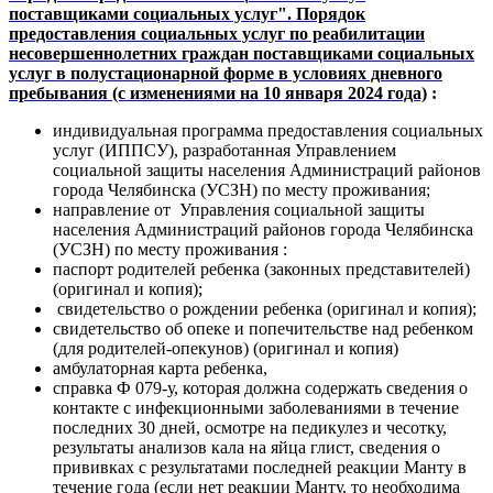
поставщиками социальных услуг". Порядок
предоставления социальных услуг по реабилитации
несовершеннолетних граждан поставщиками социальных
услуг в полустационарной форме в условиях дневного
пребывания (с изменениями на 10 января 2024 года)
:
индивидуальная программа предоставления социальных
услуг (ИППСУ), разработанная Управлением
социальной защиты населения Администраций районов
города Челябинска (УСЗН) по месту проживания;
направление от Управления социальной защиты
населения Администраций районов города Челябинска
(УСЗН) по месту проживания :
паспорт родителей ребенка (законных представителей)
(оригинал и копия);
свидетельство о рождении ребенка (оригинал и копия);
свидетельство об опеке и попечительстве над ребенком
(для родителей-опекунов) (оригинал и копия)
амбулаторная карта ребенка,
справка Ф 079-у, которая должна содержать сведения о
контакте с инфекционными заболеваниями в течение
последних 30 дней, осмотре на педикулез и чесотку,
результаты анализов кала на яйца глист, сведения о
прививках с результатами последней реакции Манту в
течение года (если нет реакции Манту, то необходима